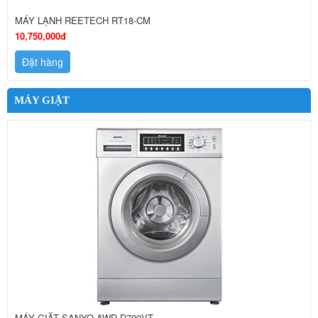
MÁY LẠNH REETECH RT18-CM
10,750,000đ
Đặt hàng
MÁY GIẶT
MÁY GIẶT SANYO AWD-D700VT