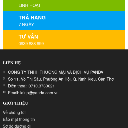
LINH HOẠT
TRẢ HÀNG
7 NGÀY
TƯ VẤN
0939 888 999
LIÊN HỆ
CÔNG TY TNHH THƯƠNG MẠI VÀ DỊCH VỤ PANDA
Số 11, Võ Thị Sáu, Phường An Hội, Q. Ninh Kiều, Cần Thơ
Điện thoại: 0710.3769621
Email: lainp@panda.com.vn
GIỚI THIỆU
Về chúng tôi
Bảo mật thông tin
Sơ đồ đường đi