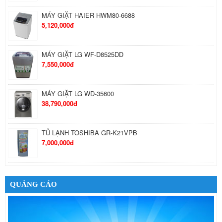
MÁY GIẶT HAIER HWM80-6688
5,120,000đ
MÁY GIẶT LG WF-D8525DD
7,550,000đ
MÁY GIẶT LG WD-35600
38,790,000đ
TỦ LẠNH TOSHIBA GR-K21VPB
7,000,000đ
TỦ LẠNH SANYO SR-S205PN
5,190,000đ
QUẢNG CÁO
TỦ LẠNH HITACHI R-T310EG1D
9,405,000đ