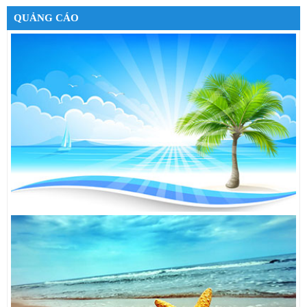
MÁY GIẶT LG WD-35600
38,790,000đ
QUẢNG CÁO
TỦ LẠNH TOSHIBA GR-K21VPB
7,000,000đ