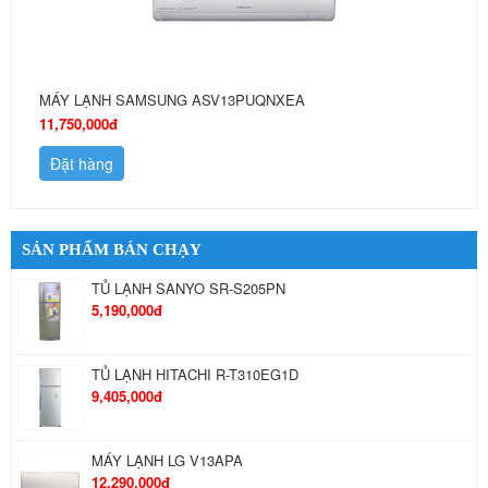
MÁY LẠNH SAMSUNG ASV13PUQNXEA
11,750,000đ
Đặt hàng
SẢN PHẨM BÁN CHẠY
TỦ LẠNH SANYO SR-S205PN
5,190,000đ
TỦ LẠNH HITACHI R-T310EG1D
9,405,000đ
MÁY LẠNH LG V13APA
12,290,000đ