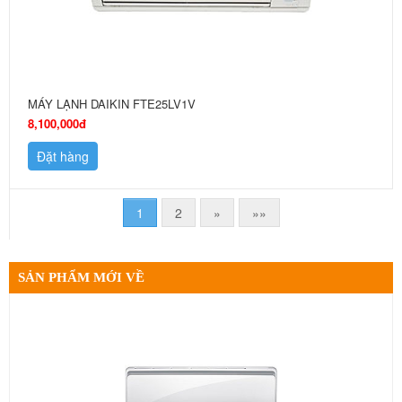
MÁY LẠNH DAIKIN FTE25LV1V
8,100,000đ
Đặt hàng
1
2
»
»»
SẢN PHẨM MỚI VỀ