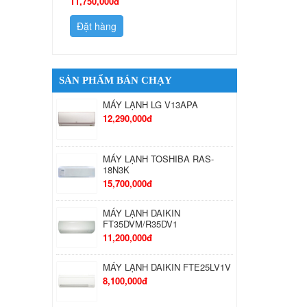
11,750,000đ
Đặt hàng
Đặt hàng
SẢN PHẨM BÁN CHẠY
MÁY LẠNH LG V13APA
12,290,000đ
MÁY LẠNH TOSHIBA RAS-
18N3K
15,700,000đ
MÁY LẠNH DAIKIN
FT35DVM/R35DV1
11,200,000đ
MÁY LẠNH DAIKIN FTE25LV1V
8,100,000đ