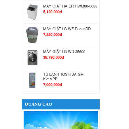
MÁY GIẶT HAIER HWM80-6688
5,120,000đ
MÁY GIẶT LG WF-D8525DD
7,550,000đ
MÁY GIẶT LG WD-35600
38,790,000đ
TỦ LẠNH TOSHIBA GR-
K21VPB
7,000,000đ
TỦ LẠNH SANYO SR-S205PN
5,190,000đ
QUẢNG CÁO
TỦ LẠNH HITACHI R-
T310EG1D