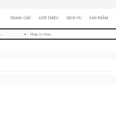
TRANG CHỦ
GIỚI THIỆU
DỊCH VỤ
SẢN PHẨM