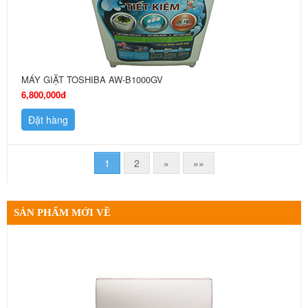
MÁY GIẶT TOSHIBA AW-B1000GV
6,800,000đ
Đặt hàng
1
2
»
»»
SẢN PHẨM MỚI VỀ