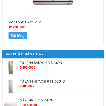
MÁY LẠNH LG V13APA
12,290,000đ
Đặt hàng
SẢN PHẨM BÁN CHẠY
TỦ LẠNH SANYO SR-S205PN
5,190,000đ
TỦ LẠNH HITACHI R-T310EG1D
9,405,000đ
MÁY LẠNH LG V13APA
12,290,000đ