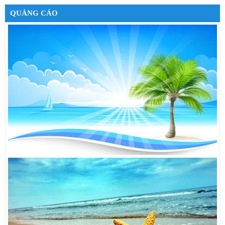
MÁY GIẶT LG WD-35600
38,790,000đ
QUẢNG CÁO
TỦ LẠNH TOSHIBA GR-K21VPB
7,000,000đ