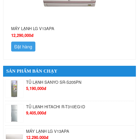
MÁY LẠNH LG V13APA
12,290,000đ
Đặt hàng
SẢN PHẨM BÁN CHẠY
TỦ LẠNH SANYO SR-S205PN
5,190,000đ
TỦ LẠNH HITACHI R-T310EG1D
9,405,000đ
MÁY LẠNH LG V13APA
12,290,000đ