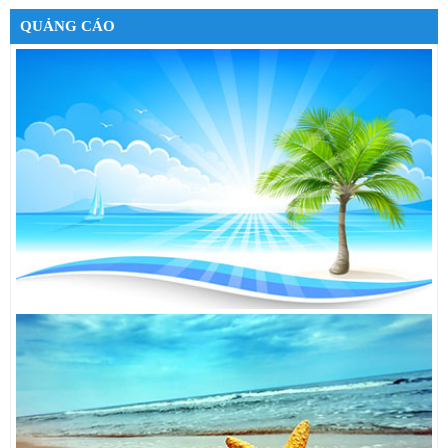
MÁY GIẶT LG WD-35600
38,790,000đ
QUẢNG CÁO
TỦ LẠNH TOSHIBA GR-K21VPB
7,000,000đ