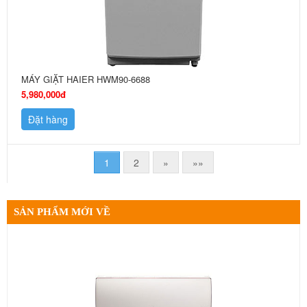
MÁY GIẶT HAIER HWM90-6688
5,980,000đ
Đặt hàng
1
2
»
»»
SẢN PHẨM MỚI VỀ