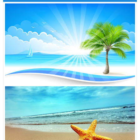
TỦ LẠNH HITACHI R-T310EG1D
9,405,000đ