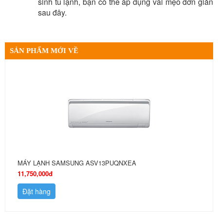
sinh tủ lạnh, bạn có thể áp dụng vài mẹo đơn giản
sau đây.
SẢN PHẨM MỚI VỀ
MÁY LẠNH SAMSUNG ASV13PUQNXEA
11,750,000đ
Đặt hàng