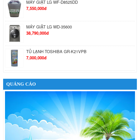
MÁY GIẶT LG WF-D8525DD
7,550,000đ
MÁY GIẶT LG WD-35600
38,790,000đ
TỦ LẠNH TOSHIBA GR-K21VPB
7,000,000đ
TỦ LẠNH SANYO SR-S205PN
5,190,000đ
QUẢNG CÁO
TỦ LẠNH HITACHI R-T310EG1D
9,405,000đ