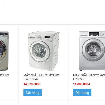
ROLUX
MÁY GIẶT ELECTROLUX
MÁY GIẶT SANYO AW
EWF10842
D700VT
14,570,000đ
11,000,000đ
Đặt hàng
Đặt hàng