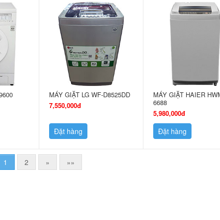
9600
MÁY GIẶT LG WF-D8525DD
MÁY GIẶT HAIER HW
6688
7,550,000đ
5,980,000đ
Đặt hàng
Đặt hàng
1
2
»
»»