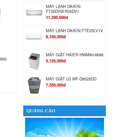
MÁY LẠNH DAIKIN
FT35DVM/R35DV1
11,200,000đ
MÁY LẠNH DAIKIN FTE25LV1V
8,100,000đ
MÁY GIẶT HAIER HWM80-6688
M90-
5,120,000đ
MÁY GIẶT LG WF-D8525DD
7,550,000đ
MÁY GIẶT LG WD-35600
38,790,000đ
QUẢNG CÁO
TỦ LẠNH TOSHIBA GR-
K21VPB