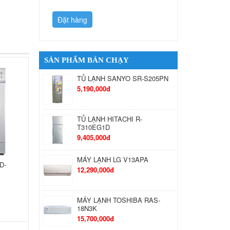
Đặt hàng
Đặt hàng
SẢN PHẨM BÁN CHẠY
TỦ LẠNH SANYO SR-S205PN
5,190,000đ
TỦ LẠNH HITACHI R-
T310EG1D
9,405,000đ
MÁY LẠNH LG V13APA
D-
12,290,000đ
MÁY LẠNH TOSHIBA RAS-
18N3K
15,700,000đ