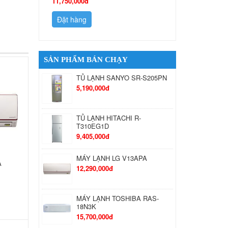
11,750,000đ
Đặt hàng
Đặt hàng
SẢN PHẨM BÁN CHẠY
TỦ LẠNH SANYO SR-S205PN
5,190,000đ
TỦ LẠNH HITACHI R-
T310EG1D
9,405,000đ
MÁY LẠNH LG V13APA
A
12,290,000đ
MÁY LẠNH TOSHIBA RAS-
18N3K
15,700,000đ