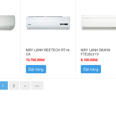
N
MÁY LẠNH REETECH RT18-
MÁY LẠNH DAIKIN
CA
FTE25LV1V
10,700,000đ
8,100,000đ
Đặt hàng
Đặt hàng
1
2
»
»»