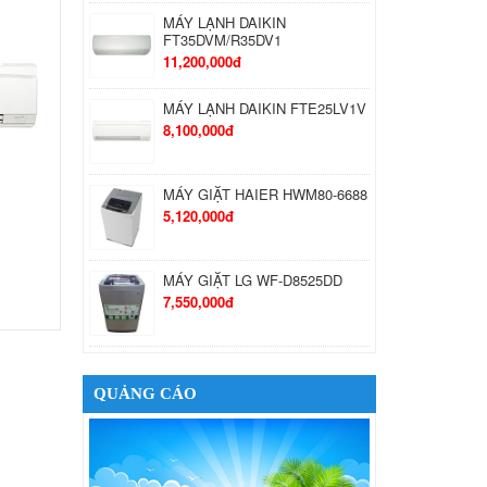
MÁY LẠNH DAIKIN
FT35DVM/R35DV1
11,200,000đ
MÁY LẠNH DAIKIN FTE25LV1V
8,100,000đ
MÁY GIẶT HAIER HWM80-6688
5,120,000đ
MÁY GIẶT LG WF-D8525DD
7,550,000đ
MÁY GIẶT LG WD-35600
38,790,000đ
QUẢNG CÁO
TỦ LẠNH TOSHIBA GR-
K21VPB