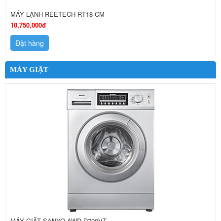
MÁY LẠNH REETECH RT18-CM
10,750,000đ
Đặt hàng
MÁY GIẶT
MÁY GIẶT SANYO AWD-D700VT