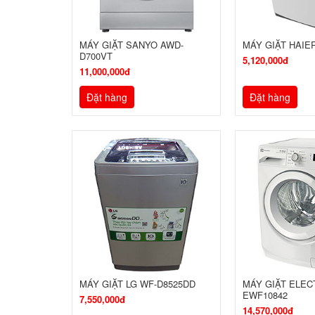
MÁY GIẶT SANYO AWD-
MÁY GIẶT HAIE
D700VT
5,120,000đ
11,000,000đ
Đặt hàng
Đặt hàng
MÁY GIẶT LG WF-D8525DD
MÁY GIẶT ELE
EWF10842
7,550,000đ
14,570,000đ