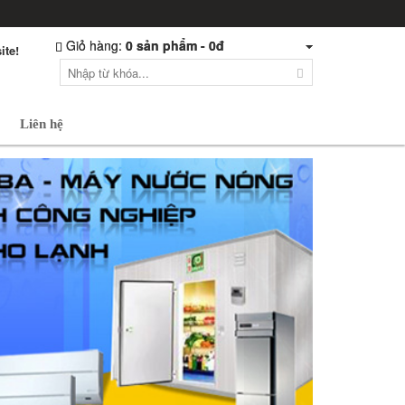
Giỏ hàng:
Giỏ hàng:
0
0
sản phẩm -
sản phẩm -
0đ
0đ
te!
Liên hệ