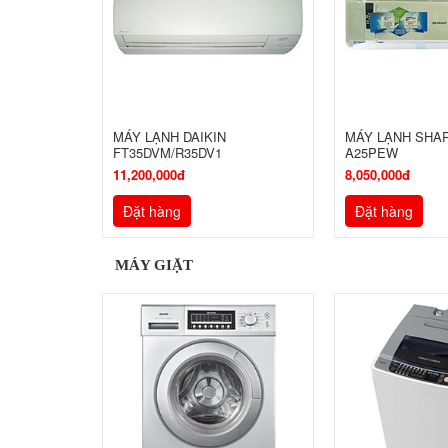
MÁY LẠNH DAIKIN
MÁY LẠNH SHAR
FT35DVM/R35DV1
A25PEW
11,200,000đ
8,050,000đ
Đặt hàng
Đặt hàng
MÁY GIẶT