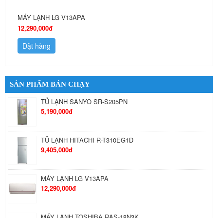
MÁY LẠNH LG V13APA
12,290,000đ
Đặt hàng
SẢN PHẨM BÁN CHẠY
TỦ LẠNH SANYO SR-S205PN
5,190,000đ
TỦ LẠNH HITACHI R-T310EG1D
9,405,000đ
MÁY LẠNH LG V13APA
12,290,000đ
MÁY LẠNH TOSHIBA RAS-18N3K