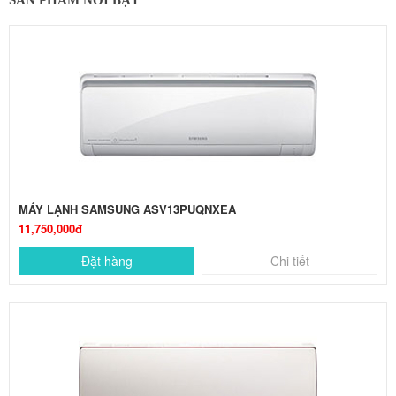
SẢN PHẨM NỔI BẬT
MÁY LẠNH SAMSUNG ASV13PUQNXEA
11,750,000đ
Đặt hàng
Chi tiết